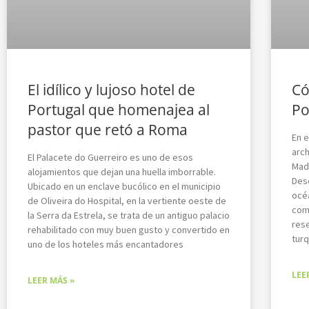
El idílico y lujoso hotel de
Có
Portugal que homenajea al
Po
pastor que retó a Roma
En e
arch
El Palacete do Guerreiro es uno de esos
Mad
alojamientos que dejan una huella imborrable.
Des
Ubicado en un enclave bucólico en el municipio
océa
de Oliveira do Hospital, en la vertiente oeste de
como
la Serra da Estrela, se trata de un antiguo palacio
res
rehabilitado con muy buen gusto y convertido en
turq
uno de los hoteles más encantadores
LEE
LEER MÁS »