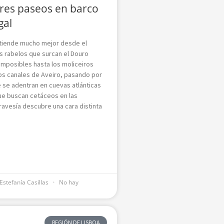
res paseos en barco
gal
ntiende mucho mejor desde el
s rabelos que surcan el Douro
imposibles hasta los moliceiros
os canales de Aveiro, pasando por
e se adentran en cuevas atlánticas
ue buscan cetáceos en las
ravesía descubre una cara distinta
Estefanía Casillas
No hay
REGIÓN DE LISBOA