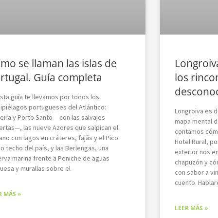
mo se llaman las islas de
Longroiva
rtugal. Guía completa
los rinc
desconoc
sta guía te llevamos por todos los
ipiélagos portugueses del Atlántico:
Longroiva es d
eira y Porto Santo —con las salvajes
mapa mental de
ertas—, las nueve Azores que salpican el
contamos cómo 
no con lagos en cráteres, fajãs y el Pico
Hotel Rural, po
 techo del país, y las Berlengas, una
exterior nos e
erva marina frente a Peniche de aguas
chapuzón y có
uesa y murallas sobre el
con sabor a vin
cuento. Habla
R MÁS »
LEER MÁS »