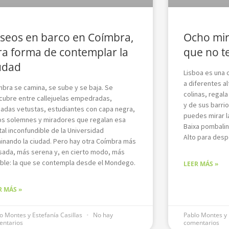
seos en barco en Coímbra,
Ocho mir
ra forma de contemplar la
que no t
udad
Lisboa es una 
a diferentes a
bra se camina, se sube y se baja. Se
colinas, regal
cubre entre callejuelas empedradas,
y de sus barrio
hadas vetustas, estudiantes con capa negra,
puedes mirar la
os solemnes y miradores que regalan esa
Baixa pombalina
al inconfundible de la Universidad
Alto para despe
inando la ciudad. Pero hay otra Coímbra más
sada, más serena y, en cierto modo, más
ble: la que se contempla desde el Mondego.
LEER MÁS »
R MÁS »
o Montes y Estefanía Casillas
No hay
Pablo Montes y 
entarios
comentarios