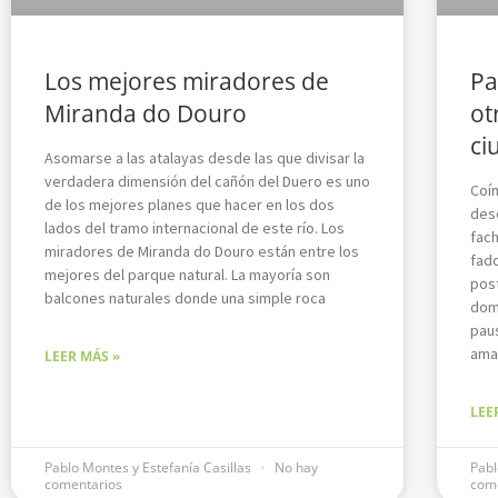
Los mejores miradores de
Pa
Miranda do Douro
ot
ci
Asomarse a las atalayas desde las que divisar la
verdadera dimensión del cañón del Duero es uno
Coím
de los mejores planes que hacer en los dos
des
lados del tramo internacional de este río. Los
fac
miradores de Miranda do Douro están entre los
fad
mejores del parque natural. La mayoría son
post
balcones naturales donde una simple roca
dom
pau
ama
LEER MÁS »
LEE
Pablo Montes y Estefanía Casillas
No hay
Pabl
comentarios
com