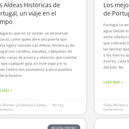
s Aldeas Históricas de
Los mejo
rtugal, un viaje en el
de Portu
empo
Portugal se e
agua. Desde lo
lugares que no se visitan: se atraviesan
entre viñedos 
pacio, como quien abre una puerta que
que colorean l
aba siglos cerrada. Las Aldeas Históricas de
las lanchas qu
ugal son castillos, murallas, callejuelas de
o los barcos q
ito, casas de pizarra y silencios que cuentan
Azores, cada t
que cualquier guía. En este viaje por la
del país. No
ión Centro nos asomamos a doce pueblos
e la historia
LEER MÁS »
R MÁS »
o Montes y Estefanía Casillas
No hay
Pablo Montes y 
entarios
comentarios
REGIÓN CENTRO