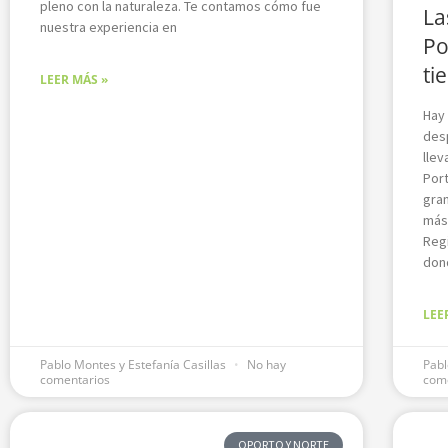
pleno con la naturaleza. Te contamos cómo fue
La
nuestra experiencia en
Po
ti
LEER MÁS »
Hay 
des
llev
Port
gran
más 
Reg
dond
LEE
Pablo Montes y Estefanía Casillas
No hay
Pabl
comentarios
com
OPORTO Y NORTE