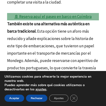
completar una visita a la ciudad.
🚢 Reserva aquí el paseo en barco en Coímbra
También existe una alternativa más auténtica en
barca tradicional.
Esta opción tiene un aforo más
reducido y añade explicaciones sobre la historia de
este tipo de embarcaciones, que tuvieron un papel
importante en el transporte de mercancías por el
Mondego. Además, puede reservarse con aperitivo de
productos portugueses, lo que convierte la travesía
en una experiencia más personal.
Utilizamos cookies para ofrecerte la mejor experiencia en
nuestra web.
Puedes aprender más sobre qué cookies utilizamos o
🚢 Reserva aquí el paseo en barca tradicional en
desactivarlas en los
ajustes
.
Coímbra
CERRAR EL BAN
Aceptar
Rechazar
Ajustes
Nos parece un plan especialmente
interesante para