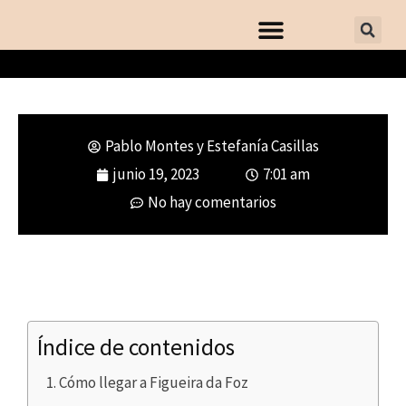
Pablo Montes y Estefanía Casillas
Qué ver en Figueira da Foz. Playas,
junio 19, 2023
7:01 am
naturaleza y monumentos
No hay comentarios
Índice de contenidos
Cómo llegar a Figueira da Foz