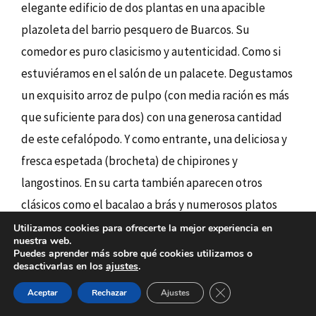
elegante edificio de dos plantas en una apacible
plazoleta del barrio pesquero de Buarcos. Su
comedor es puro clasicismo y autenticidad. Como si
estuviéramos en el salón de un palacete. Degustamos
un exquisito arroz de pulpo (con media ración es más
que suficiente para dos) con una generosa cantidad
de este cefalópodo. Y como entrante, una deliciosa y
fresca espetada (brocheta) de chipirones y
langostinos. En su carta también aparecen otros
clásicos como el bacalao a brás y numerosos platos
combinados, además de carnes de cerdo y ternera. La
Utilizamos cookies para ofrecerte la mejor experiencia en
nuestra web.
relación calidad-precio, formidable.
Precio medio por
Puedes aprender más sobre qué cookies utilizamos o
desactivarlas en los
ajustes
.
persona: 18 euros.
CERRAR EL BAN
Aceptar
Rechazar
Ajustes