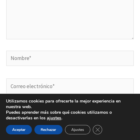
Nombre*
Correo
electrónico*
Utilizamos cookies para ofrecerte la mejor experiencia en
nuestra web.
Web
Puedes aprender más sobre qué cookies utilizamos o
desactivarlas en los
ajustes
.
CERRAR EL BAN
Aceptar
Rechazar
Ajustes