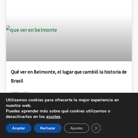
Qué ver en Belmonte, el lugar que cambió la historia de
Brasil
LEER MÁS
Utilizamos cookies para ofrecerte la mejor experiencia en
nuestra web.
26 mayo, 2026
No hay comentarios
Puedes aprender más sobre qué cookies utilizamos o
desactivarlas en los
ajustes
.
CERRAR EL BAN
Aceptar
Rechazar
Ajustes