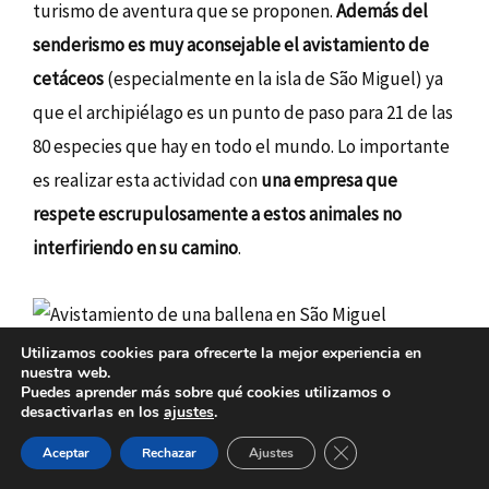
turismo de aventura que se proponen.
Además del
senderismo es muy aconsejable el avistamiento de
cetáceos
(especialmente en la isla de São Miguel) ya
que el archipiélago es un punto de paso para 21 de las
80 especies que hay en todo el mundo. Lo importante
es realizar esta actividad con
una empresa que
respete escrupulosamente a estos animales no
interfiriendo en su camino
.
Avistamiento de una ballena en São Miguel
Utilizamos cookies para ofrecerte la mejor experiencia en
nuestra web.
🐋 Reserva aquí tu paseo en barco con avistamiento
Puedes aprender más sobre qué cookies utilizamos o
desactivarlas en los
ajustes
.
de cetáceos en São Miguel
El buceo es otra actividad muy demandada en
CERRAR EL BAN
Aceptar
Rechazar
Ajustes
Azores
dada la limpieza de sus aguas y la rica vida