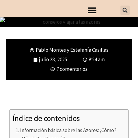
Pablo Montes y Estefanía Casillas
Consejos para viajar a las Azores.
julio 28, 2025
8:24 am
Todo lo que necesitas saber
7 comentarios
Índice de contenidos
Información básica sobre las Azores: ¿Cómo?