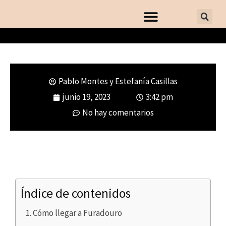
Pablo Montes y Estefanía Casillas
Qué ver en la playa de Furadouro y
junio 19, 2023
3:42 pm
dónde comer
No hay comentarios
Índice de contenidos
Cómo llegar a Furadouro