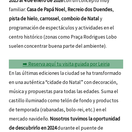
2025 al 4 de enero de 2026
con un concepto muy
familiar:
Casa de Papá Noel
,
Recreio dos Duendes
,
pista de hielo
,
carrossel
,
comboio de Natal
y
programación de espectáculos y actividades en el
centro histórico (zonas como Praça Rodrigues Lobo
suelen concentrar buena parte del ambiente).
➡️ Reserva aquí tu visita guiada por Leiria
En las últimas ediciones la ciudad se ha transformado
en una auténtica “cidade do Natal” con decoración,
música y propuestas para todas las edades. Suma el
castillo iluminado como telón de fondo y productos
de temporada (rabanadas, bolo-rei, etc.) en el
mercado navideño.
Nosotros tuvimos la oportunidad
de descubrirlo en 2024
durante el puente de