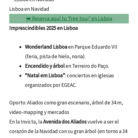
Lisboa en Navidad
➡️ Reserva aquí tu ‘free tour’ en Lisboa
Imprescindibles 2025 en Lisboa
Wonderland Lisboa
en Parque Eduardo VII
(feria, pista de hielo, noria).
Encendido y árbol
en Terreiro do Paço.
“Natal em Lisboa”
: conciertos en iglesias
organizados por EGEAC.
Oporto: Aliados como gran escenario, árbol de 34 m,
video-mapping y mercados
En la Invicta, la
Avenida dos Aliados
vuelve a ser el
corazón de la Navidad con su gran árbol (en torno a 34