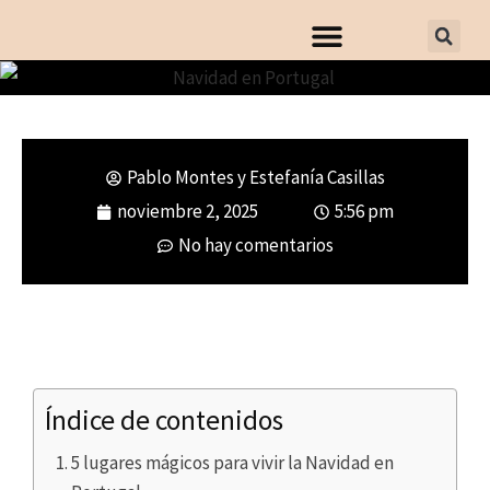
Pablo Montes y Estefanía Casillas
Navidad en Portugal. 5 destinos
noviembre 2, 2025
5:56 pm
para vivir la magia de las fechas
No hay comentarios
más entrañables
Índice de contenidos
5 lugares mágicos para vivir la Navidad en