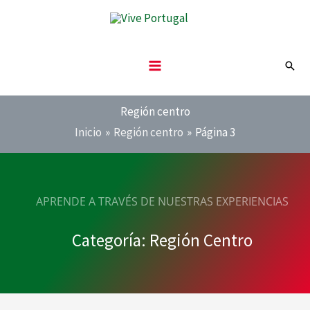
Ir
al
contenido
Busc
Región centro
Inicio
Región centro
Página 3
APRENDE A TRAVÉS DE NUESTRAS EXPERIENCIAS
Categoría: Región Centro